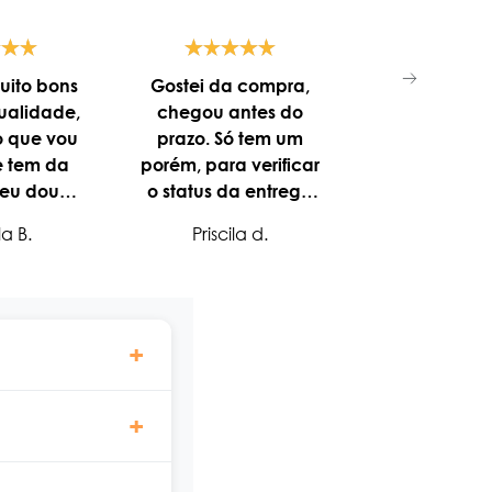
uito bons
Gostei da compra,
Tudo dentr
ualidade,
chegou antes do
conform
o que vou
prazo. Só tem um
EVA D
e tem da
porém, para verificar
 eu dou
o status da entrega
encia!
precisei enviar email
a B.
Priscila d.
solicitando. Mas fui
muito bem atendida.
envolvimento de
idade e
retamente da