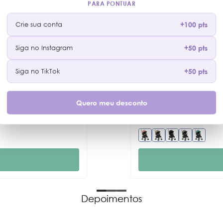
PARA PONTUAR
Crie sua conta
+100 pts
Siga no Instagram
+50 pts
CARRINHO DE BEBÊ BEET
Siga no TikTok
+50 pts
R$ 499,00
em até 10x de R$ 49,90 n
Quero meu desconto
(4)
Depoimentos