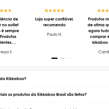
iência de
Loja super confiável,
Produtos m
 no outlet
recomendo
de otima q
o é sempre
agora tud
Paulo H.
 Produtos
comprar 
lentes,
kikaboo
dimento
prefer
essa S
Camil
o e preços
atraentes
 da Kikkaboo?
ais os produtos da Kikkaboo Brasil são feitos?
a marca alemã, com mais de 30 anos de tradição no des
ê, bebê conforto e acessórios que aliam design, funcional
 os produtos comercializados no Brasil são importados di