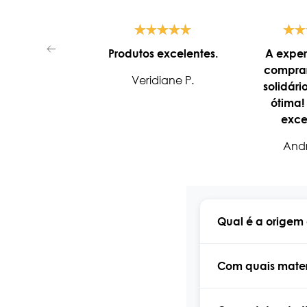
Produtos excelentes.
A exper
comprar
Veridiane P.
solidári
ótima!
exce
aten
Andr
atencios
muito 
Qual é a origem
Com quais materi
A Kikkaboo é um
carrinhos de beb
segurança. Todos