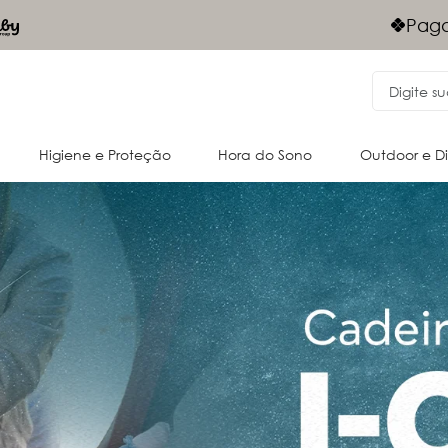
Frete Grá
gamentos Via PIX - 10% desconto
Nordeste
Higiene e Proteção
Hora do Sono
Outdoor e D
Acessórios para o passeio
Cangurus
Almofadas e acessórios
Oportunidades
Passeio
Passeio