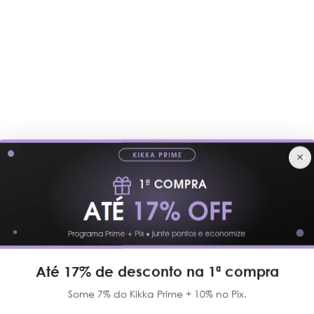
×
Veja os Best Sellers
- 38% OFF
Até 17% de desconto na 1ª compra
Some 7% do Kikka Prime + 10% no Pix.