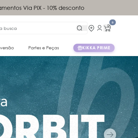
tis acima de R$899 (exceto Norte e
)
0
iversão
Partes e Peças
KIKKA PRIME