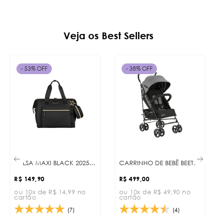
Veja os Best Sellers
- 53% OFF
- 38% OFF
BOLSA MAXI BLACK 2025 KB
CARRINHO DE BEBÊ BEETLE GREY
R$ 149,90
R$ 499,00
ou 10x de R$ 14,99 no
ou 10x de R$ 49,90 no
cartão
cartão
(7)
(4)