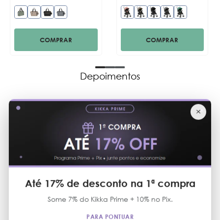
COMPRAR
COMPRAR
Depoimentos
×
Produtos
A experiência de
excelentes.
comprar no outlet
solidário é sempre
Veridiane P.
ótima! Produtos
Até 17% de desconto na 1ª compra
excelentes,
atendimento
Some 7% do Kikka Prime + 10% no Pix.
Andressa S
atencioso e preços
PARA PONTUAR