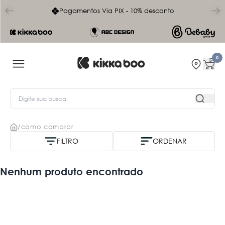
char
Pagamentos Via PIX - 10% desconto
0
/
como comprar
FILTRO
ORDENAR
Nome A-Z
Nenhum produto encontrado
Mais vendidos
Menor Preço