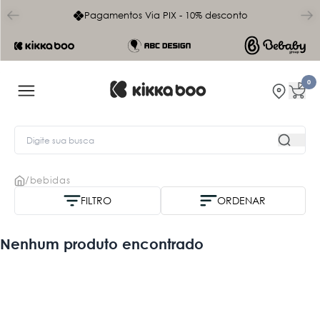
char
Pagamentos Via PIX - 10% desconto
0
/
bebidas
FILTRO
ORDENAR
Nome A-Z
Nenhum produto encontrado
Mais vendidos
Menor Preço