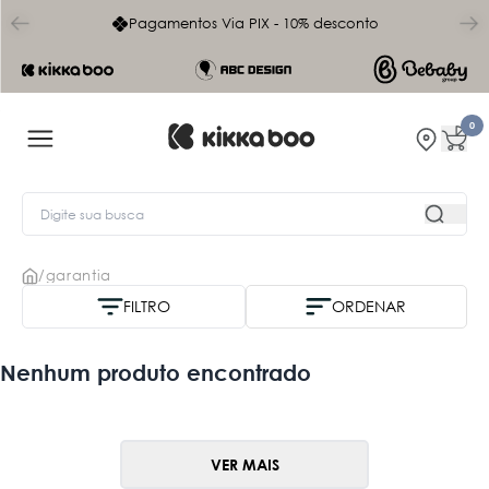
char
Pagamentos Via PIX - 10% desconto
0
/
garantia
FILTRO
ORDENAR
Nome A-Z
Nenhum produto encontrado
Mais vendidos
Menor Preço
VER MAIS