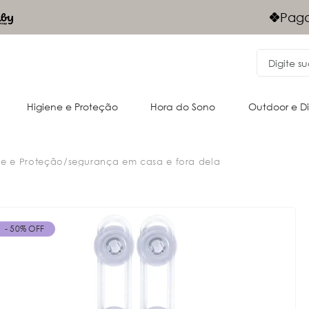
Frete Grá
gamentos Via PIX - 10% desconto
Nordeste
Higiene e Proteção
Hora do Sono
Outdoor e D
ne e Proteção
/
segurança em casa e fora dela
Acessórios para o passeio
Cangurus
Almofadas e acessórios
Oportunidades
Passeio
Passeio
- 50% OFF