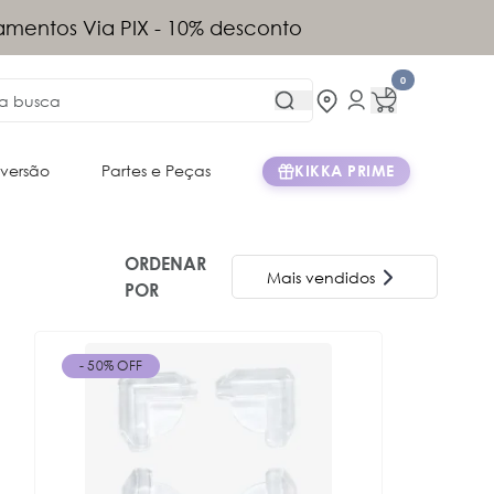
tis acima de R$899 (exceto Norte e
)
0
iversão
Partes e Peças
KIKKA PRIME
ORDENAR
Mais vendidos
POR
Nome A-Z
- 50% OFF
Mais vendidos
Menor Preço
Maior Preço