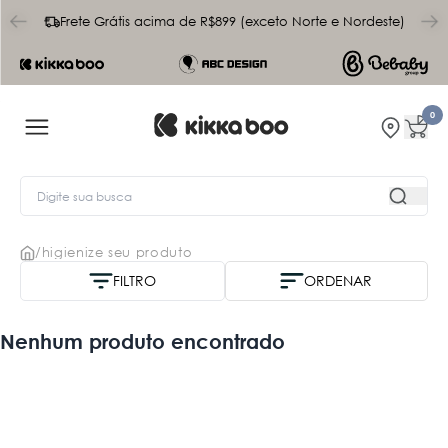
char
Frete Grátis acima de R$899 (exceto Norte e Nordeste)
0
/
higienize seu produto
FILTRO
ORDENAR
Nome A-Z
Nenhum produto encontrado
Mais vendidos
Menor Preço