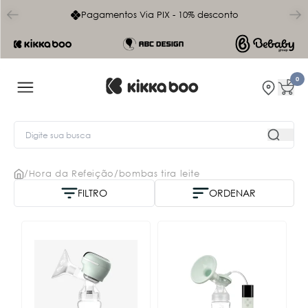
char
Pagamentos Via PIX - 10% desconto
0
/
Hora da Refeição
/
bombas tira leite
FILTRO
ORDENAR
Nome A-Z
Mais vendidos
Menor Preço