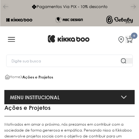
char
Pagamentos Via PIX - 10% desconto
0
Home
Ações e Projetos
MENU INSTITUCIONAL
Ações e Projetos
Motivados em amar o próximo, nós prezamos em contribuir com a
sociedade de forma generosa e empática. Pensando nisso a Kikkaboo
desenvolve projetos sociais com o objetivo de contribuir para um