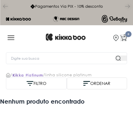
char
Pagamentos Via PIX - 10% desconto
0
/
/
linha silicone platinum
Kikka Platinum
FILTRO
ORDENAR
Nome A-Z
Nenhum produto encontrado
Mais vendidos
Menor Preço