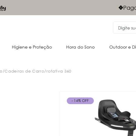
Frete Grá
gamentos Via PIX - 10% desconto
Nordeste
Higiene e Proteção
Hora do Sono
Outdoor e D
io
/
Cadeiras de Carro
/
rotativa 360
Acessórios para o passeio
Cangurus
Almofadas e acessórios
Oportunidades
Passeio
Passeio
- 14% OFF