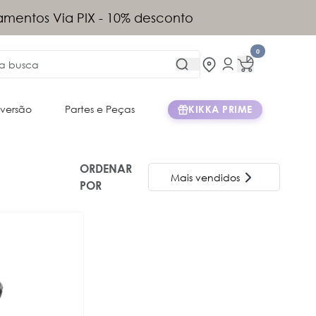
tis acima de R$899 (exceto Norte e
)
0
iversão
Partes e Peças
KIKKA PRIME
ORDENAR
Mais vendidos
POR
Nome A-Z
Mais vendidos
Menor Preço
Maior Preço