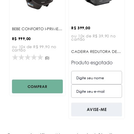
Maior Preço
Data Lançamento
R$ 399,00
BEBE CONFORTO I-PRIME (KARA, LANAH, THEA 2024, TIFFANY, NAYA) KB
ou 10x de R$ 39,90 no
R$ 999,00
cartão
ou 10x de R$ 99,90 no
cartão
CADEIRA REDUTORA DE ASSENTO I-BOOST 125-150CM I-SIZE DARK GREY
(0)
Produto esgotado
COMPRAR
AVISE-ME