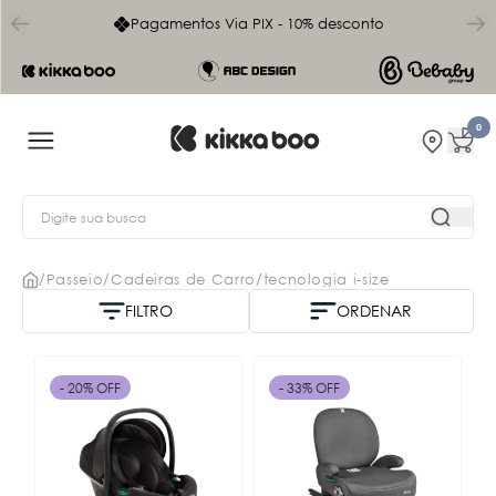
char
Pagamentos Via PIX - 10% desconto
Frete 
0
/
Passeio
/
Cadeiras de Carro
/
tecnologia i-size
FILTRO
ORDENAR
Nome A-Z
- 20% OFF
- 33% OFF
Mais vendidos
Menor Preço