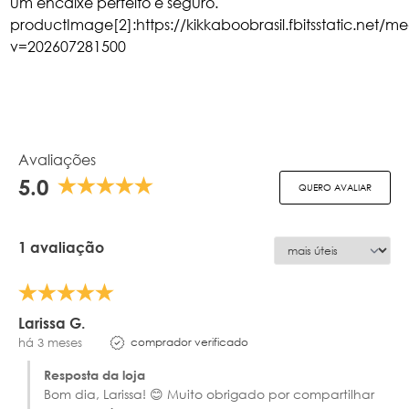
um encaixe perfeito e seguro.
productImage[2]:https://kikkaboobrasil.fbitsstatic.net/m
v=202607281500
Avaliações
5.0
QUERO AVALIAR
1 avaliação
Larissa G.
comprador verificado
há 3 meses
Resposta da loja
Bom dia, Larissa! 😊 Muito obrigado por compartilhar