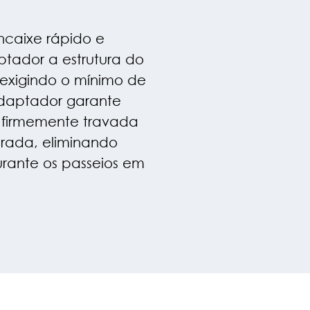
ncaixe rápido e
aptador a estrutura do
 exigindo o mínimo de
adaptador garante
e firmemente travada
brada, eliminando
urante os passeios em