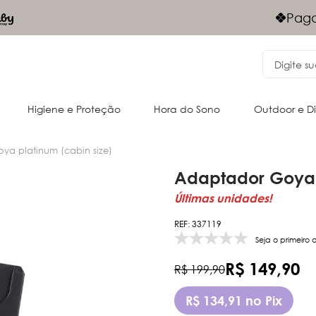
Frete Grá
gamentos Via PIX - 10% desconto
Nordeste
Higiene e Proteção
Hora do Sono
Outdoor e D
ya platinum (cabin size)
Adaptador Goya 
Acessórios para o passeio
Cangurus
Últimas unidades!
Almofadas e acessórios
Oportunidades
Passeio
Passeio
REF: 337119
Seja o primeiro 
R$ 149,90
R$ 199,90
R$ 134,91 no Pix