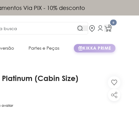
tis acima de R$899 (exceto Norte e
)
0
iversão
Partes e Peças
KIKKA PRIME
Platinum (Cabin Size)
a avaliar