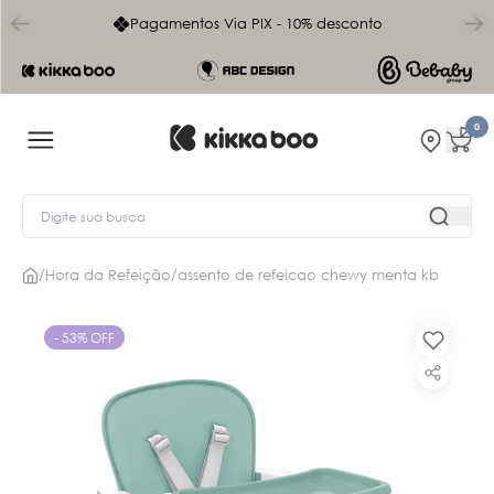
char
Frete Grátis acima de R$899 (exceto Norte e Nordeste)
0
/
Hora da Refeição
/
assento de refeicao chewy menta kb
- 53% OFF