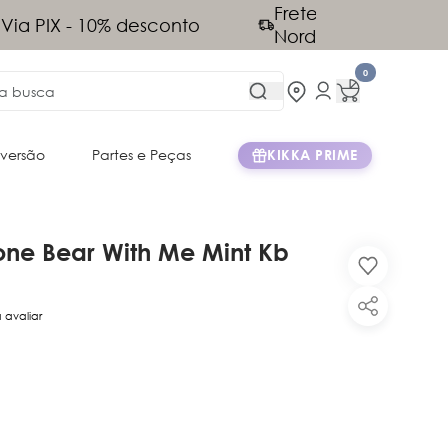
tis acima de R$899 (exceto Norte e
)
0
iversão
Partes e Peças
KIKKA PRIME
one Bear With Me Mint Kb
a avaliar