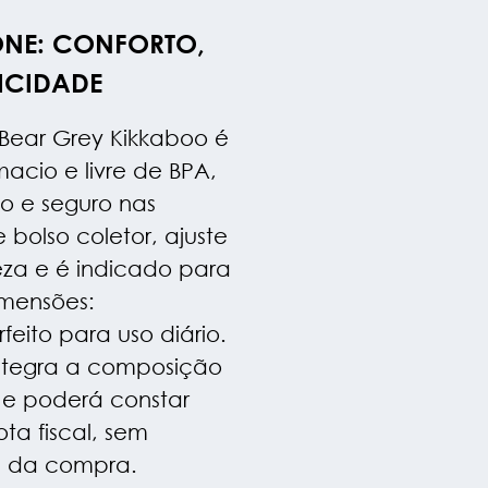
ONE: CONFORTO,
ICIDADE
Bear Grey Kikkaboo é
acio e livre de BPA,
 e seguro nas
 bolso coletor, ajuste
eza e é indicado para
imensões:
feito para uso diário.
integra a composição
 e poderá constar
a fiscal, sem
al da compra.