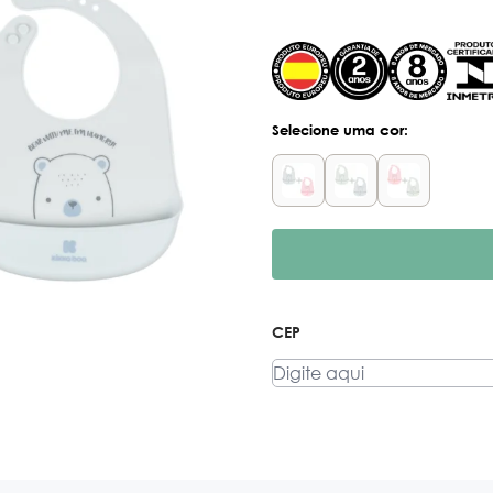
cor:
Selecione uma
CEP