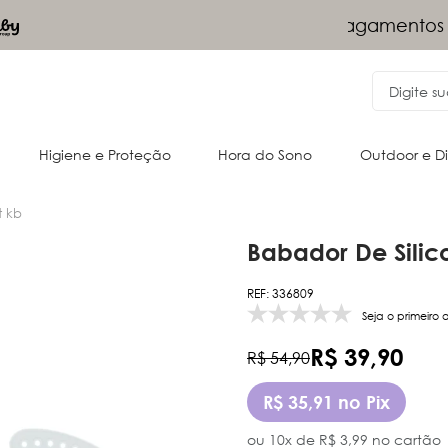
Frete Grá
gamentos Via PIX - 10% desconto
Nordeste
Higiene e Proteção
Hora do Sono
Outdoor e D
t kb
Babador De Silic
Acessórios para o passeio
Cangurus
REF: 336809
Almofadas e acessórios
Oportunidades
Passeio
Passeio
Seja o primeiro 
R$ 39,90
R$ 54,90
R$ 35,91 no Pix
ou 10x de R$ 3,99 no cartão