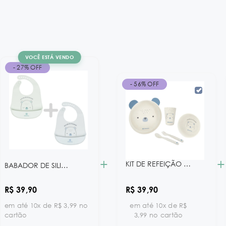
VOCÊ ESTÁ VENDO
- 27% OFF
- 56% OFF
+
+
KIT DE REFEIÇÃO BEAR WITH ME BLUE KB
BABADOR DE SILICONE BEAR WITH ME MINT KB
R$ 39,90
R$ 39,90
em até 10x de R$ 3,99 no
em até 10x de R$
cartão
3,99 no cartão