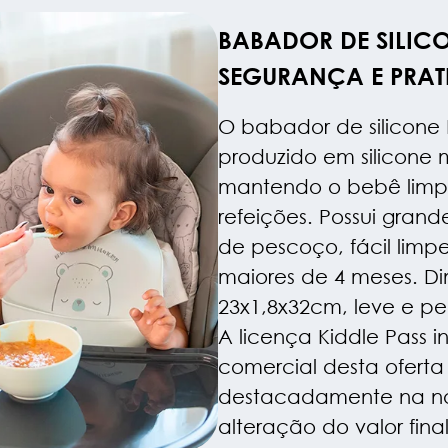
BABADOR DE SILIC
SEGURANÇA E PRAT
O babador de silicone 
produzido em silicone m
mantendo o bebê limpo
refeições. Possui grande
de pescoço, fácil limp
maiores de 4 meses. D
23x1,8x32cm, leve e per
A licença Kiddle Pass 
comercial desta oferta
destacadamente na not
alteração do valor fin