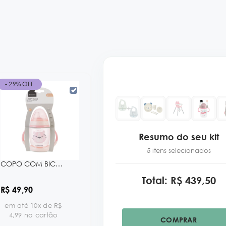
- 29% OFF
Resumo do seu kit
5 itens selecionados
COPO COM BICO DE SILICONE 200 ML HAPPY FACE BLUE KB
Total: R$ 439,50
R$ 49,90
em até 10x de R$
4,99 no cartão
COMPRAR