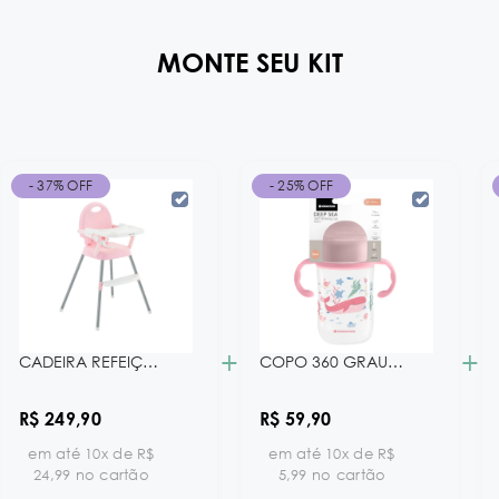
MONTE SEU KIT
- 37% OFF
- 25% OFF
+
+
CADEIRA REFEIÇÃO 3 EM 1 SPOONY PINK KB
COPO 360 GRAUS - 300 ML DEEP SEA PINK KB
R$ 249,90
R$ 59,90
em até 10x de R$
em até 10x de R$
24,99 no cartão
5,99 no cartão