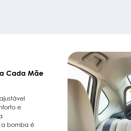
ara Cada Mãe
justável
forto e
a
e a bomba é