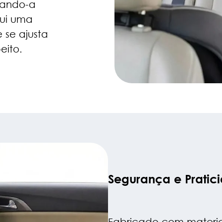
nando-a
lui uma
 se ajusta
eito.
Segurança e Pratic
Fabricado com materiai