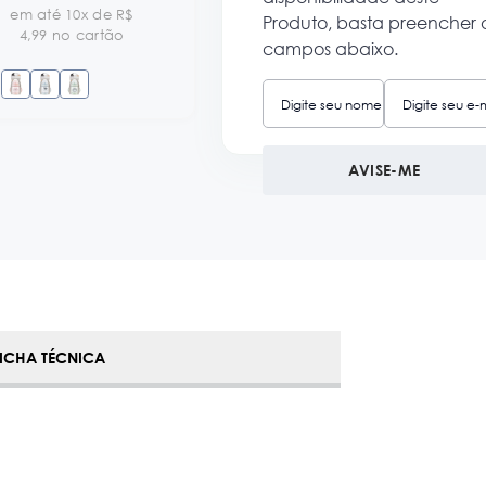
em até 10x de R$
Produto, basta preencher 
4,99 no cartão
campos abaixo.
AVISE-ME
FICHA TÉCNICA