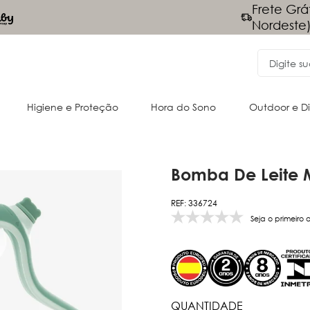
Frete Grá
gamentos Via PIX - 10% desconto
Nordeste
Higiene e Proteção
Hora do Sono
Outdoor e D
Bomba De Leite M
Acessórios para o passeio
Cangurus
REF: 336724
Almofadas e acessórios
Oportunidades
Passeio
Passeio
Seja o primeiro 
QUANTIDADE