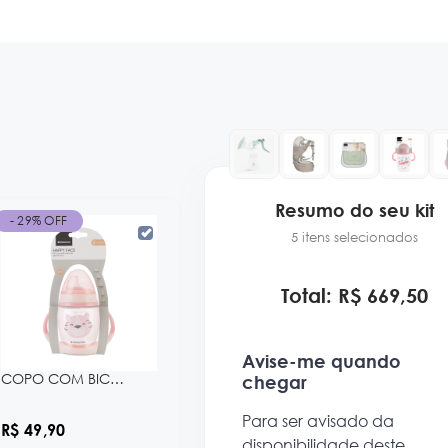
Resumo do seu kit
- 29% OFF
5 itens selecionados
Total: R$ 669,50
Avise-me quando
COPO COM BICO DE SILICONE 200 ML HAPPY FACE BLUE KB
chegar
Para ser avisado da
R$ 49,90
disponibilidade deste