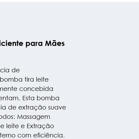
ficiente para Mães
ncia de
mba tira leite
lmente concebida
ntam. Esta bomba
ia de extração suave
modos: Massagem
de leite e Extração
terno com eficiência.