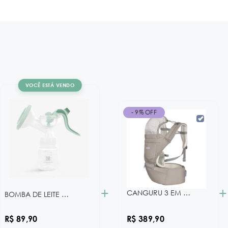
VOCÊ ESTÁ VENDO
- 9% OFF
+
+
CANGURU 3 EM 1 CHLOE BLACK KB
BOMBA DE LEITE MANUAL ELSIE KB
R$ 89,90
R$ 389,90