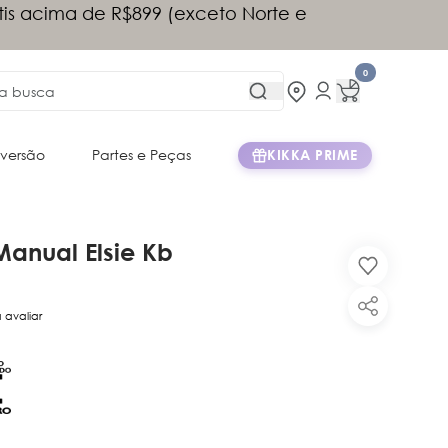
tis acima de R$899 (exceto Norte e
)
0
iversão
Partes e Peças
KIKKA PRIME
anual Elsie Kb
a avaliar