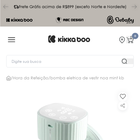
char
Frete Grátis acima de R$899 (exceto Norte e Nordeste)
0
/
Hora da Refeição
/
bomba eletrica de vestir noa mint kb