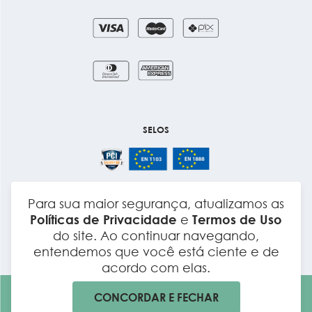
SELOS
Para sua maior segurança, atualizamos as
Layout e Desenvolvimento
Políticas de Privacidade
e
Termos de Uso
do site. Ao continuar navegando,
entendemos que você está ciente e de
acordo com elas.
CONCORDAR E FECHAR
Todos os direitos reservados. Por LC dos Anjos LTDA CNPJ
28.414.558/0001-32 Rod. Raposo Tavares, S/N – Km 99, Galpão S01 –