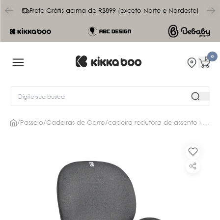
char
Frete Grátis acima de R$899 (exceto Norte e Nordeste)
0
/
Passeio
/
Cadeiras de Carro
/
cadeira redutora de assento i-boost 125-150cm i-size dark grey