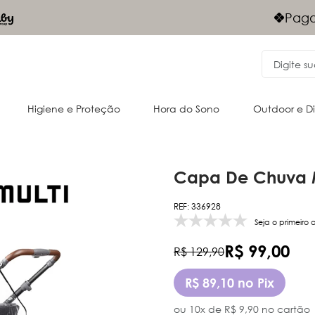
Frete Grá
gamentos Via PIX - 10% desconto
Nordeste
Higiene e Proteção
Hora do Sono
Outdoor e D
Capa De Chuva M
Acessórios para o passeio
Cangurus
REF: 336928
Almofadas e acessórios
Oportunidades
Passeio
Passeio
Seja o primeiro 
R$ 99,00
R$ 129,90
R$ 89,10 no Pix
ou 10x de R$ 9,90 no cartão