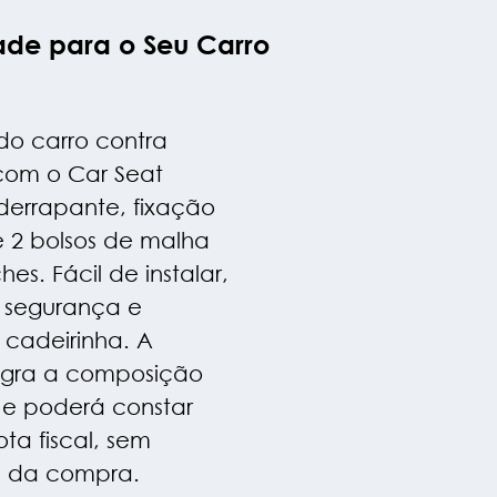
ade para o Seu Carro
do carro contra
com o Car Seat
iderrapante, fixação
e 2 bolsos de malha
es. Fácil de instalar,
 segurança e
 cadeirinha. A
tegra a composição
 e poderá constar
a fiscal, sem
al da compra.