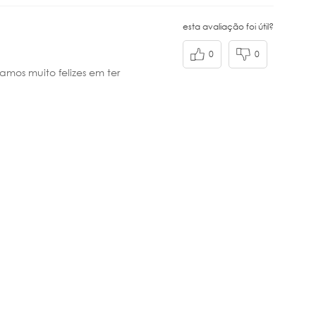
esta avaliação foi útil?
0
0
mos muito felizes em ter