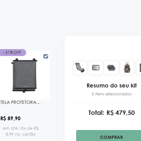
- 31% OFF
Resumo do seu kit
5 itens selecionados
TELA PROTETORA SOLAR RETRATIL 2 PEÇAS KB
Total: R$ 479,50
R$ 89,90
em até 10x de R$
8,99 no cartão
COMPRAR