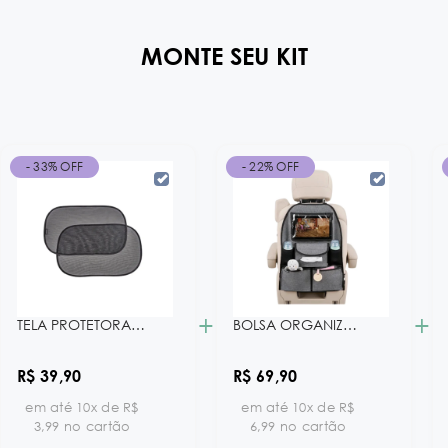
MONTE SEU KIT
- 33% OFF
- 22% OFF
+
+
TELA PROTETORA SOLAR 2 PEÇAS KB
BOLSA ORGANIZADORA PARA BANCO DE CARRO
R$ 39,90
R$ 69,90
em até 10x de R$
em até 10x de R$
3,99 no cartão
6,99 no cartão