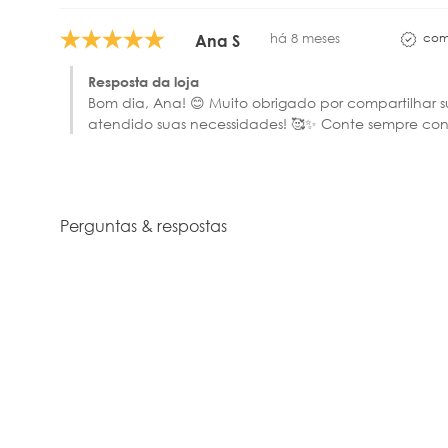
com
há 8 meses
Ana S
Resposta da loja
Bom dia, Ana! 😊 Muito obrigado por compartilhar 
atendido suas necessidades! 🥰✨ Conte sempre cono
Perguntas & respostas