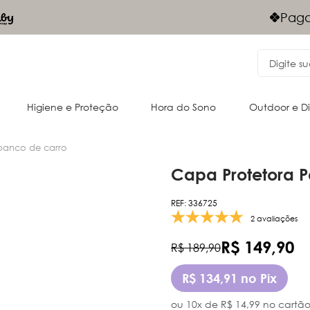
Frete Grá
gamentos Via PIX - 10% desconto
Nordeste
Higiene e Proteção
Hora do Sono
Outdoor e D
banco de carro
Capa Protetora 
Acessórios para o passeio
Cangurus
REF: 336725
Almofadas e acessórios
Oportunidades
Passeio
Passeio
2 avaliações
R$ 149,90
R$ 189,90
R$ 134,91 no Pix
ou 10x de R$ 14,99 no cartã