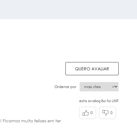
QUERO AVALIAR
Ordenar por
esta avaliação foi útil?
0
0
Ficamos muito felizes em ter