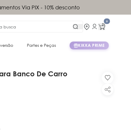
tis acima de R$899 (exceto Norte e
)
0
iversão
Partes e Peças
KIKKA PRIME
Para Banco De Carro
o