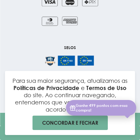
SELOS
Para sua maior segurança, atualizamos as
Layout e Desenvolvimento
Políticas de Privacidade
e
Termos de Uso
do site. Ao continuar navegando,
entendemos que você está ciente e de
acordo com elas.
CONCORDAR E FECHAR
Todos os direitos reservados. Por LC dos Anjos LTDA CNPJ
28.414.558/0001-32 Rod. Raposo Tavares, S/N – Km 99, Galpão S01 –
Vila Artura, Sorocaba – SP, 18030-005
COMPRAR