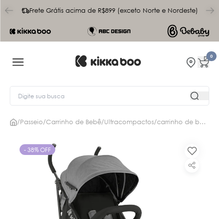
char
Frete Grátis acima de R$899 (exceto Norte e Nordeste)
0
/
Passeio
/
Carrinho de Bebê
/
Ultracompactos
/
carrinho de bebê beetle grey
- 38% OFF