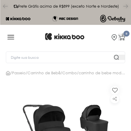
char
Frete Grátis acima de R$899 (exceto Norte e Nordeste)
0
/
Passeio
/
Carrinho de Bebê
/
Combo
/
carrinho de bebe modena 4 em 1