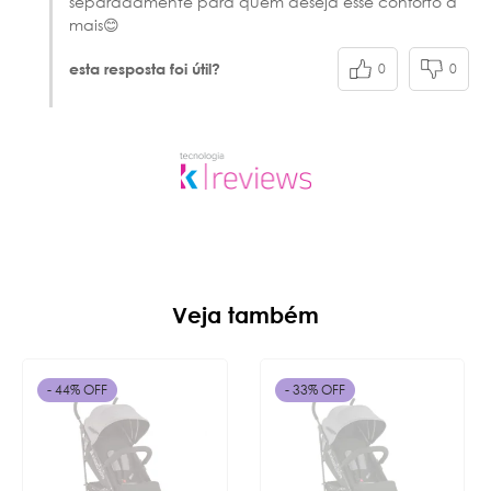
separadamente para quem deseja esse conforto a
mais😊
0
0
esta resposta foi útil?
Veja também
- 44% OFF
- 33% OFF