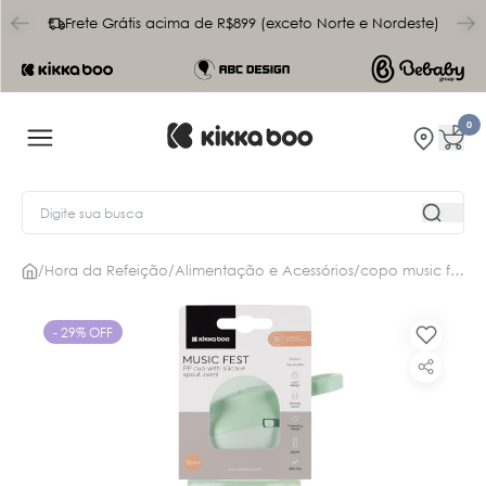
char
Frete Grátis acima de R$899 (exceto Norte e Nordeste)
0
/
Hora da Refeição
/
Alimentação e Acessórios
/
copo music fest
- 29% OFF