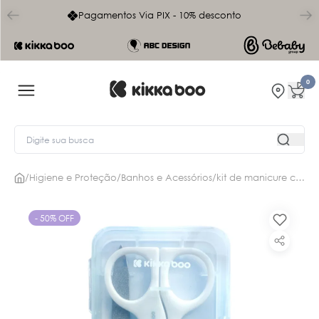
char
Frete Grátis acima de R$899 (exceto Norte e Nordeste)
0
/
Higiene e Proteção
/
Banhos e Acessórios
/
kit de manicure com caixa savanna blue kb
- 50% OFF