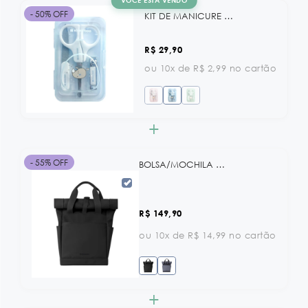
VOCÊ ESTÁ VENDO
- 50% OFF
KIT DE MANICURE COM CAIXA SAVANNA BLUE KB
R$ 29,90
ou 10x de R$ 2,99 no cartão
+
- 55% OFF
BOLSA/MOCHILA RESISTENTE Á ÁGUA CERISE GREY KB
R$ 149,90
ou 10x de R$ 14,99 no cartão
+