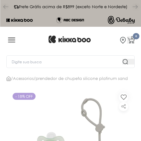
char
Frete Grátis acima de R$899 (exceto Norte e Nordeste)
0
/
Acessorios
/
prendedor de chupeta silicone platinum sand
- 18% OFF